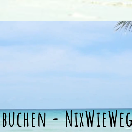
buchen - NixWieWe